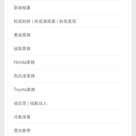
新娘秘書
粉底粉餅 | 粉底液推薦 | 粉底遮瑕
奧迪業務
福斯業務
Honda業務
馬自達業務
Toyota業務
福佳里 | 福氣佳人
冷氣保養
潛水教學