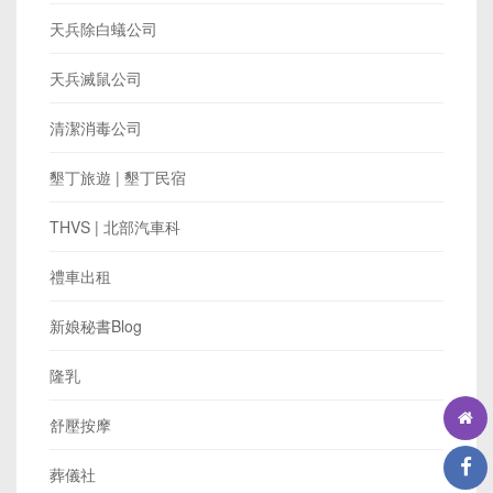
天兵除白蟻公司
天兵滅鼠公司
清潔消毒公司
墾丁旅遊 | 墾丁民宿
THVS | 北部汽車科
禮車出租
新娘秘書Blog
隆乳
舒壓按摩
葬儀社