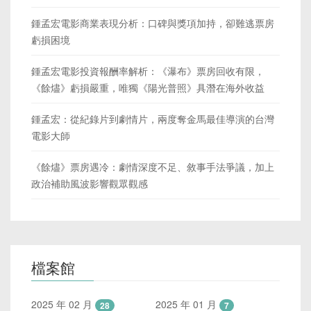
鍾孟宏電影商業表現分析：口碑與獎項加持，卻難逃票房
虧損困境
鍾孟宏電影投資報酬率解析：《瀑布》票房回收有限，
《餘燼》虧損嚴重，唯獨《陽光普照》具潛在海外收益
鍾孟宏：從紀錄片到劇情片，兩度奪金馬最佳導演的台灣
電影大師
《餘燼》票房遇冷：劇情深度不足、敘事手法爭議，加上
政治補助風波影響觀眾觀感
檔案館
2025 年 02 月
2025 年 01 月
28
7