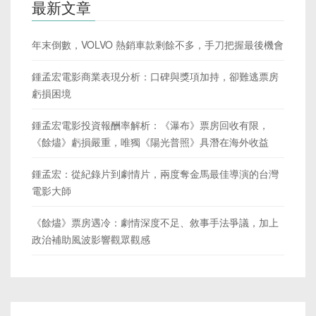
最新文章
年末倒數，VOLVO 熱銷車款剩餘不多，手刀把握最後機會
鍾孟宏電影商業表現分析：口碑與獎項加持，卻難逃票房
虧損困境
鍾孟宏電影投資報酬率解析：《瀑布》票房回收有限，
《餘燼》虧損嚴重，唯獨《陽光普照》具潛在海外收益
鍾孟宏：從紀錄片到劇情片，兩度奪金馬最佳導演的台灣
電影大師
《餘燼》票房遇冷：劇情深度不足、敘事手法爭議，加上
政治補助風波影響觀眾觀感