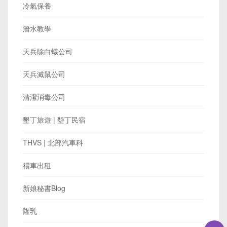
冷氣保養
潛水教學
天兵除白蟻公司
天兵滅鼠公司
清潔消毒公司
墾丁旅遊 | 墾丁民宿
THVS | 北部汽車科
禮車出租
新娘秘書Blog
隆乳