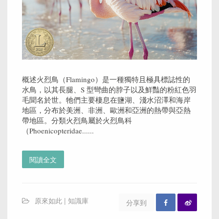
概述火烈鳥（Flamingo）是一種獨特且極具標誌性的
水鳥，以其長腿、S 型彎曲的脖子以及鮮豔的粉紅色羽
毛聞名於世。牠們主要棲息在鹽湖、淺水沼澤和海岸
地區，分布於美洲、非洲、歐洲和亞洲的熱帶與亞熱
帶地區。分類火烈鳥屬於火烈鳥科
（Phoenicopteridae......
閱讀全文
原來如此 | 知識庫
分享到