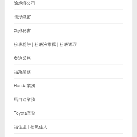
除蟑螂公司
隱形鐵窗
新娘秘書
粉底粉餅 | 粉底液推薦 | 粉底遮瑕
奧迪業務
福斯業務
Honda業務
馬自達業務
Toyota業務
福佳里 | 福氣佳人