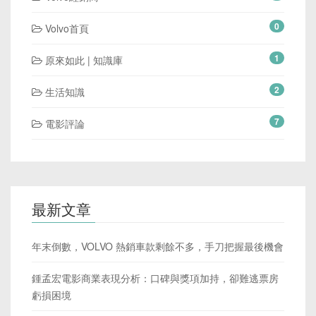
0
Volvo首頁
1
原來如此 | 知識庫
2
生活知識
7
電影評論
最新文章
年末倒數，VOLVO 熱銷車款剩餘不多，手刀把握最後機會
鍾孟宏電影商業表現分析：口碑與獎項加持，卻難逃票房
虧損困境