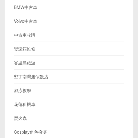
BMW中古車
Volvo中古車
中古車收購
變速箱維修
峇里島旅遊
墾丁南灣渡假飯店
游泳教學
花蓮租機車
螢火蟲
Cosplay角色扮演