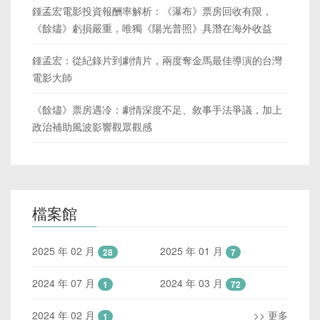
鍾孟宏電影投資報酬率解析：《瀑布》票房回收有限，
《餘燼》虧損嚴重，唯獨《陽光普照》具潛在海外收益
鍾孟宏：從紀錄片到劇情片，兩度奪金馬最佳導演的台灣
電影大師
《餘燼》票房遇冷：劇情深度不足、敘事手法爭議，加上
政治補助風波影響觀眾觀感
檔案館
2025 年 02 月
2025 年 01 月
28
7
2024 年 07 月
2024 年 03 月
1
72
2024 年 02 月
>> 更多
1