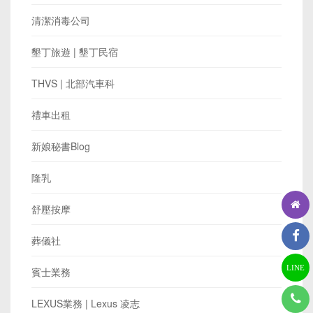
清潔消毒公司
墾丁旅遊 | 墾丁民宿
THVS | 北部汽車科
禮車出租
新娘秘書Blog
隆乳
舒壓按摩
葬儀社
LINE
賓士業務
LEXUS業務 | Lexus 凌志