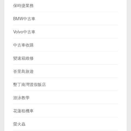
保時捷業務
BMW中古車
Volvo中古車
中古車收購
變速箱維修
峇里島旅遊
墾丁南灣渡假飯店
游泳教學
花蓮租機車
螢火蟲