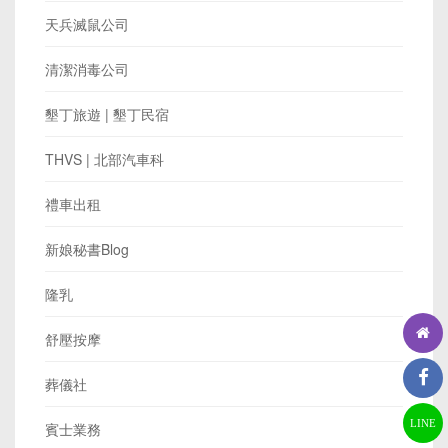
天兵滅鼠公司
清潔消毒公司
墾丁旅遊 | 墾丁民宿
THVS | 北部汽車科
禮車出租
新娘秘書Blog
隆乳
舒壓按摩
葬儀社
LINE
賓士業務