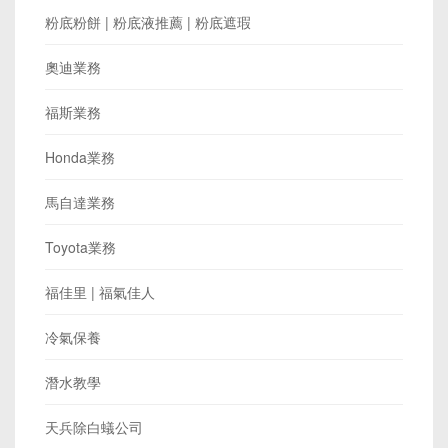
粉底粉餅 | 粉底液推薦 | 粉底遮瑕
奧迪業務
福斯業務
Honda業務
馬自達業務
Toyota業務
福佳里 | 福氣佳人
冷氣保養
潛水教學
天兵除白蟻公司