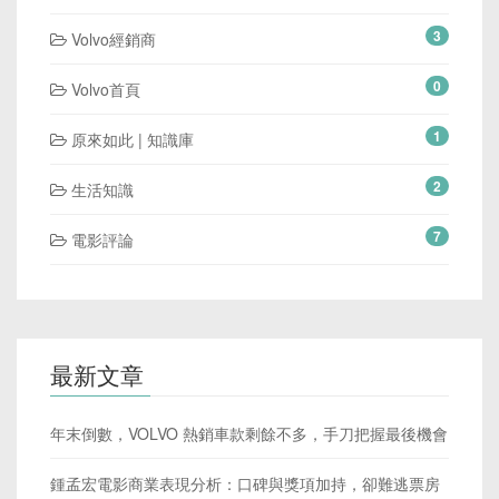
3
Volvo經銷商
0
Volvo首頁
1
原來如此 | 知識庫
2
生活知識
7
電影評論
最新文章
年末倒數，VOLVO 熱銷車款剩餘不多，手刀把握最後機會
鍾孟宏電影商業表現分析：口碑與獎項加持，卻難逃票房