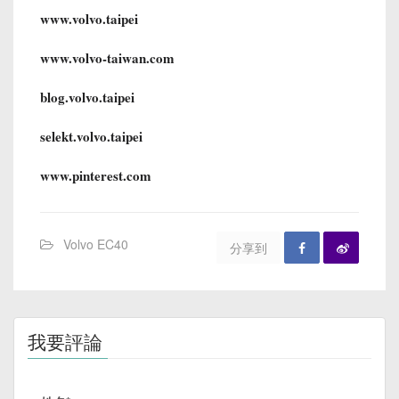
www.volvo.taipei
www.volvo-taiwan.com
blog.volvo.taipei
selekt.volvo.taipei
www.pinterest.com
Volvo EC40
分享到
我要評論