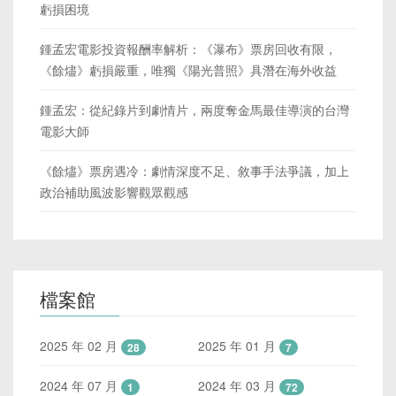
虧損困境
鍾孟宏電影投資報酬率解析：《瀑布》票房回收有限，
《餘燼》虧損嚴重，唯獨《陽光普照》具潛在海外收益
鍾孟宏：從紀錄片到劇情片，兩度奪金馬最佳導演的台灣
電影大師
《餘燼》票房遇冷：劇情深度不足、敘事手法爭議，加上
政治補助風波影響觀眾觀感
檔案館
2025 年 02 月
2025 年 01 月
28
7
2024 年 07 月
2024 年 03 月
1
72