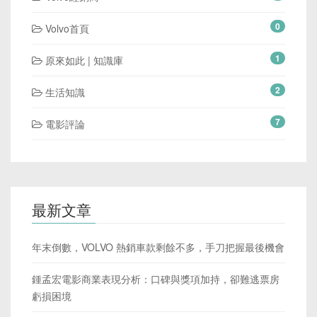
0
Volvo首頁
1
原來如此 | 知識庫
2
生活知識
7
電影評論
最新文章
年末倒數，VOLVO 熱銷車款剩餘不多，手刀把握最後機會
鍾孟宏電影商業表現分析：口碑與獎項加持，卻難逃票房
虧損困境