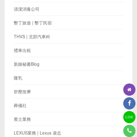
清潔消毒公司
墾丁旅遊 | 墾丁民宿
THVS | 北部汽車科
禮車出租
新娘秘書Blog
隆乳
舒壓按摩
葬儀社
LINE
賓士業務
LEXUS業務 | Lexus 凌志