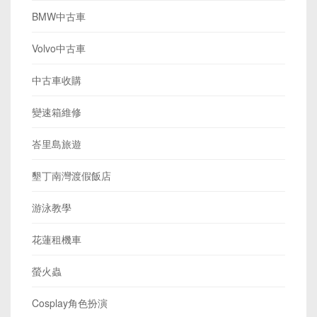
BMW中古車
Volvo中古車
中古車收購
變速箱維修
峇里島旅遊
墾丁南灣渡假飯店
游泳教學
花蓮租機車
螢火蟲
Cosplay角色扮演