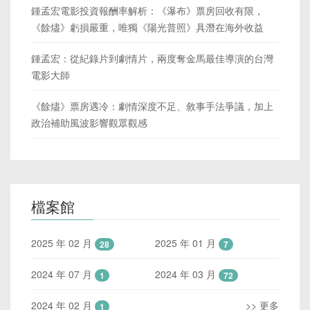
鍾孟宏電影投資報酬率解析：《瀑布》票房回收有限，
《餘燼》虧損嚴重，唯獨《陽光普照》具潛在海外收益
鍾孟宏：從紀錄片到劇情片，兩度奪金馬最佳導演的台灣
電影大師
《餘燼》票房遇冷：劇情深度不足、敘事手法爭議，加上
政治補助風波影響觀眾觀感
檔案館
2025 年 02 月
2025 年 01 月
28
7
2024 年 07 月
2024 年 03 月
1
72
2024 年 02 月
>> 更多
1