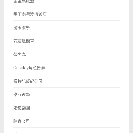
峇里島旅遊
墾丁南灣渡假飯店
游泳教學
花蓮租機車
螢火蟲
Cosplay角色扮演
模特兒經紀公司
彩妝教學
婚禮樂團
除蟲公司