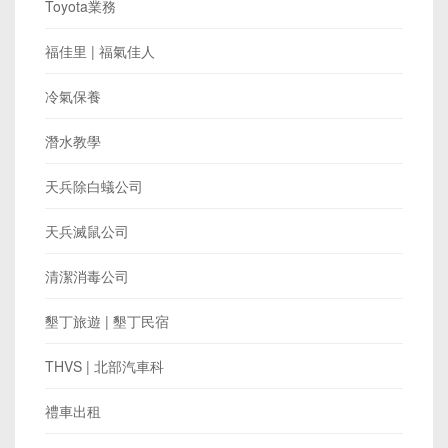
Toyota業務
福佳里 | 福氣佳人
冷氣保養
潛水教學
天兵除白蟻公司
天兵滅鼠公司
清潔消毒公司
墾丁旅遊 | 墾丁民宿
THVS | 北部汽車科
禮車出租