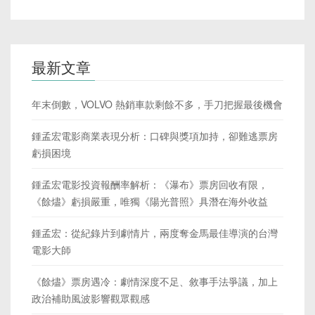
最新文章
年末倒數，VOLVO 熱銷車款剩餘不多，手刀把握最後機會
鍾孟宏電影商業表現分析：口碑與獎項加持，卻難逃票房
虧損困境
鍾孟宏電影投資報酬率解析：《瀑布》票房回收有限，
《餘燼》虧損嚴重，唯獨《陽光普照》具潛在海外收益
鍾孟宏：從紀錄片到劇情片，兩度奪金馬最佳導演的台灣
電影大師
《餘燼》票房遇冷：劇情深度不足、敘事手法爭議，加上
政治補助風波影響觀眾觀感