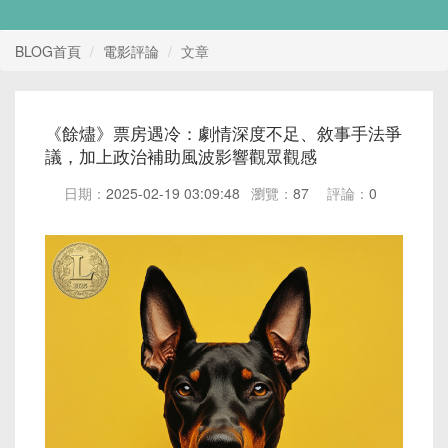
BLOG首頁
電影評論
文章
《餘燼》票房遇冷：劇情深度不足、敘事手法爭
議，加上政治補助風波影響觀眾觀感
日期：
2025-02-19 03:09:48
瀏覽：
87
評論：
0