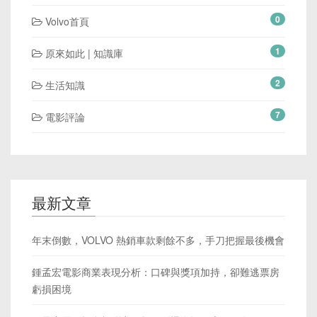
0
Volvo首頁
1
原來如此 | 知識庫
2
生活知識
7
電影評論
最新文章
年末倒數，VOLVO 熱銷車款剩餘不多，手刀把握最後機會
鍾孟宏電影商業表現分析：口碑與獎項加持，卻難逃票房
虧損困境