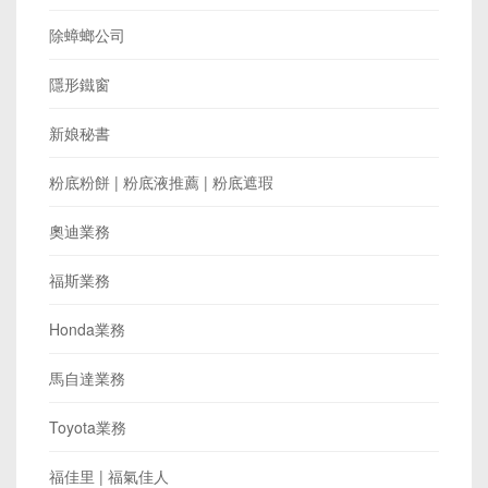
除蟑螂公司
隱形鐵窗
新娘秘書
粉底粉餅 | 粉底液推薦 | 粉底遮瑕
奧迪業務
福斯業務
Honda業務
馬自達業務
Toyota業務
福佳里 | 福氣佳人