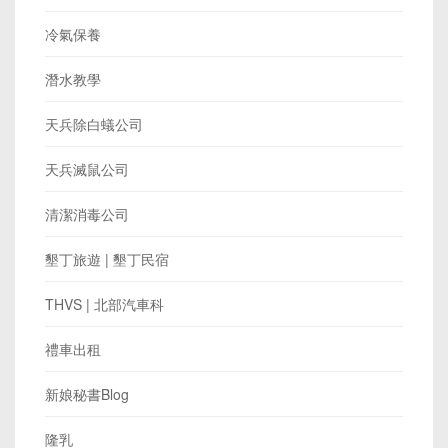
冷氣保養
潛水教學
天兵除白蟻公司
天兵滅鼠公司
清潔消毒公司
墾丁旅遊 | 墾丁民宿
THVS | 北部汽車科
禮車出租
新娘秘書Blog
隆乳