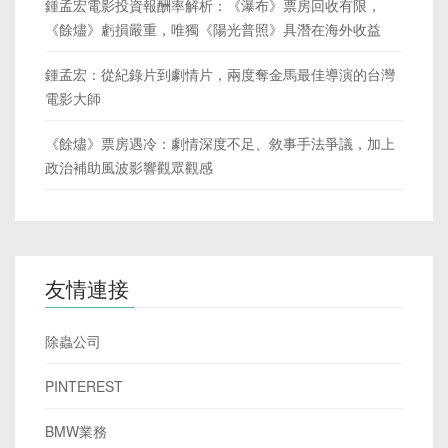
鍾孟宏電影投資報酬率解析：《瀑布》票房回收有限，
《餘燼》虧損嚴重，唯獨《陽光普照》具潛在海外收益
鍾孟宏：從紀錄片到劇情片，兩度奪金馬最佳導演的台灣
電影大師
《餘燼》票房遇冷：劇情深度不足、敘事手法爭議，加上
政治補助風波影響觀眾觀感
友情連接
除蟲公司
PINTEREST
BMW業務