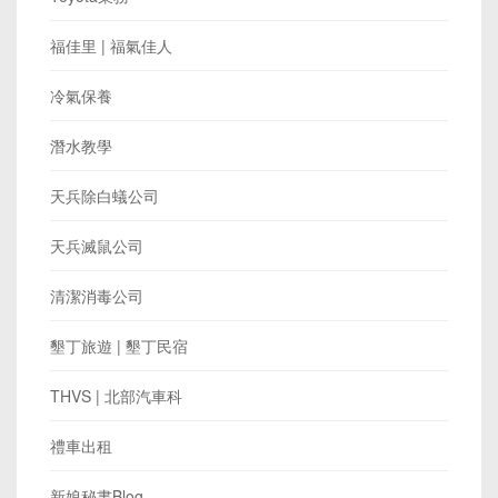
福佳里 | 福氣佳人
冷氣保養
潛水教學
天兵除白蟻公司
天兵滅鼠公司
清潔消毒公司
墾丁旅遊 | 墾丁民宿
THVS | 北部汽車科
禮車出租
新娘秘書Blog