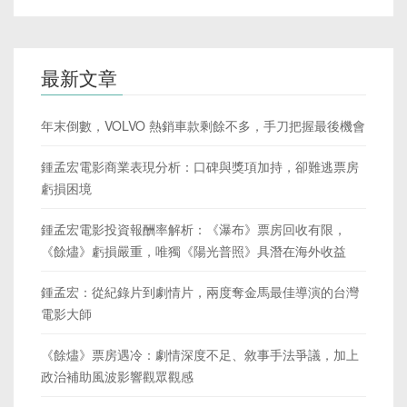
最新文章
年末倒數，VOLVO 熱銷車款剩餘不多，手刀把握最後機會
鍾孟宏電影商業表現分析：口碑與獎項加持，卻難逃票房
虧損困境
鍾孟宏電影投資報酬率解析：《瀑布》票房回收有限，
《餘燼》虧損嚴重，唯獨《陽光普照》具潛在海外收益
鍾孟宏：從紀錄片到劇情片，兩度奪金馬最佳導演的台灣
電影大師
《餘燼》票房遇冷：劇情深度不足、敘事手法爭議，加上
政治補助風波影響觀眾觀感