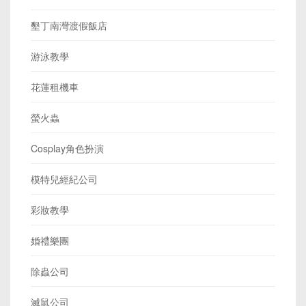
墾丁南灣渡假飯店
游泳教學
花蓮租機車
螢火蟲
Cosplay角色扮演
模特兒經紀公司
彩妝教學
婚禮樂團
除蟲公司
滅鼠公司