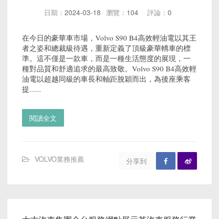
日期：
2024-03-18
瀏覽：
104
評論：
0
在今日的豪華車市場，Volvo S90 B4高效輕油電以其王
者之姿和總裁級待遇，重新定義了頂級豪華轎車的標
準。這不僅是一款車，而是一種生活態度的展現，一
種對品質和舒適追求的最高致敬。Volvo S90 B4高效輕
油電以超越同級的車長和軸距脫穎而出，為後座乘客
提......
閱讀全文
VOLVO業務推薦
分享到