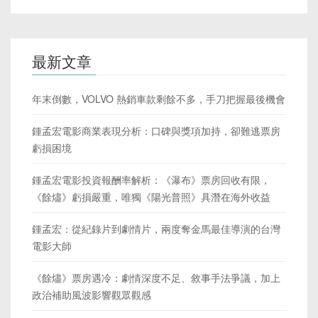
最新文章
年末倒數，VOLVO 熱銷車款剩餘不多，手刀把握最後機會
鍾孟宏電影商業表現分析：口碑與獎項加持，卻難逃票房
虧損困境
鍾孟宏電影投資報酬率解析：《瀑布》票房回收有限，
《餘燼》虧損嚴重，唯獨《陽光普照》具潛在海外收益
鍾孟宏：從紀錄片到劇情片，兩度奪金馬最佳導演的台灣
電影大師
《餘燼》票房遇冷：劇情深度不足、敘事手法爭議，加上
政治補助風波影響觀眾觀感