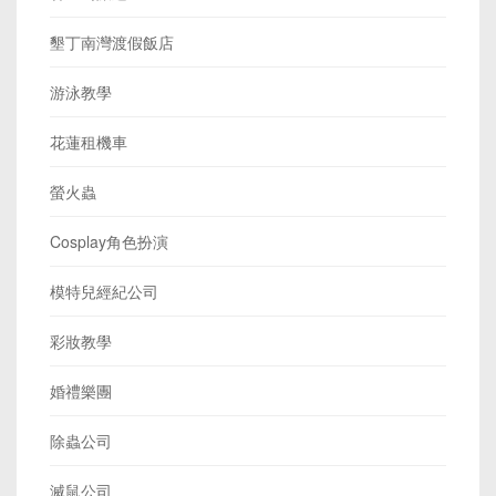
墾丁南灣渡假飯店
游泳教學
花蓮租機車
螢火蟲
Cosplay角色扮演
模特兒經紀公司
彩妝教學
婚禮樂團
除蟲公司
滅鼠公司