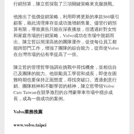
行銷預算，陳立哲採取了三項關鍵策略來克服挑戰。
他推出了低價促銷策略，利用即將更新的車款S60吸引
顧客，藉此清理庫存並成功激增銷售量。儘管行銷預
算有限，導致廣告只能在深夜播放，但透過針對女性
和家庭市場的行銷策略，Volvo成功在市場中脫穎而
出。陳立哲以簡潔高效的團隊運作，促使每位員工都
能跨部門工作，增強了團隊的綜合能力，從而使Volvo
在台灣市場的佔有率提高了一倍。
陳立哲的管理哲學強調在挑戰中尋找機會，並相信自
己及團隊的能力。他鼓勵員工學習和成長，即使在困
難時期也要保持正面態度，尋找突破口。透過創意行
銷、團隊精神和不斷學習的精神，陳立哲帶領Volvo
Cars Taiwan在競爭激烈的台灣豪華車市場中穩步成
長，成為一個成功的案例。
Volvo業務推薦
www.volvo.taipei