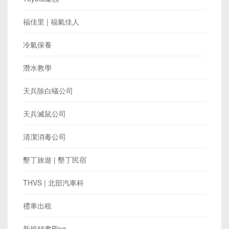
福佳里 | 福氣佳人
冷氣保養
潛水教學
天兵除白蟻公司
天兵滅鼠公司
清潔消毒公司
墾丁旅遊 | 墾丁民宿
THVS | 北部汽車科
禮車出租
新娘秘書Blog