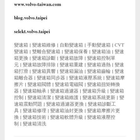
www.volvo-taiwan.com
blog.volvo.taipei
selekt.volvo.taipei
變速箱
|
變速箱維修
|
自動變速箱
|
手動變速箱
|
CVT
變速箱
|
雙離合變速箱
|
變速箱保養
|
變速箱油
|
變速
箱更換
|
變速箱診斷
|
變速箱故障
|
變速箱控制單
元
|
變速箱故障排除
|
變速箱重建
|
變速箱過熱
|
變速
箱打滑
|
變速箱異響
|
變速箱漏油
|
變速箱齒輪
|
變速
箱離合器
|
變速箱同步器
|
變速箱液壓系統
|
變速箱摩
擦片
|
變速箱閥體
|
變速箱電磁閥
|
變速箱扭矩轉換
器
|
變速箱軸承
|
變速箱過濾器
|
變速箱升級
|
變速箱
控制
|
變速箱清潔
|
變速箱維護
|
變速箱系統更新
|
變
速箱震動問題
|
變速箱過濾器更換
|
變速箱診斷工
具
|
變速箱修理
|
變速箱油封更換
|
變速箱摩擦片更
換
|
變速箱技術
|
變速箱軟體升級
|
變速箱液壓控
制
|
變速箱清洗