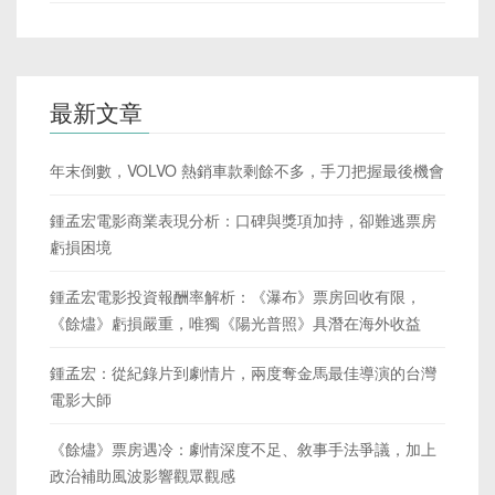
最新文章
年末倒數，VOLVO 熱銷車款剩餘不多，手刀把握最後機會
鍾孟宏電影商業表現分析：口碑與獎項加持，卻難逃票房
虧損困境
鍾孟宏電影投資報酬率解析：《瀑布》票房回收有限，
《餘燼》虧損嚴重，唯獨《陽光普照》具潛在海外收益
鍾孟宏：從紀錄片到劇情片，兩度奪金馬最佳導演的台灣
電影大師
《餘燼》票房遇冷：劇情深度不足、敘事手法爭議，加上
政治補助風波影響觀眾觀感