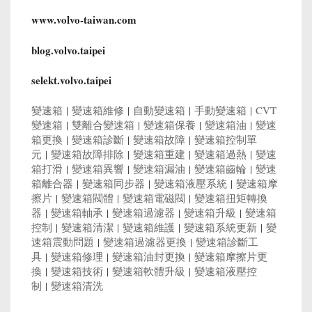
www.volvo-taiwan.com
blog.volvo.taipei
selekt.volvo.taipei
變速箱
|
變速箱維修
|
自動變速箱
|
手動變速箱
|
CVT
變速箱
|
雙離合變速箱
|
變速箱保養
|
變速箱油
|
變速
箱更換
|
變速箱診斷
|
變速箱故障
|
變速箱控制單
元
|
變速箱故障排除
|
變速箱重建
|
變速箱過熱
|
變速
箱打滑
|
變速箱異響
|
變速箱漏油
|
變速箱齒輪
|
變速
箱離合器
|
變速箱同步器
|
變速箱液壓系統
|
變速箱摩
擦片
|
變速箱閥體
|
變速箱電磁閥
|
變速箱扭矩轉換
器
|
變速箱軸承
|
變速箱過濾器
|
變速箱升級
|
變速箱
控制
|
變速箱清潔
|
變速箱維護
|
變速箱系統更新
|
變
速箱震動問題
|
變速箱過濾器更換
|
變速箱診斷工
具
|
變速箱修理
|
變速箱油封更換
|
變速箱摩擦片更
換
|
變速箱技術
|
變速箱軟體升級
|
變速箱液壓控
制
|
變速箱清洗