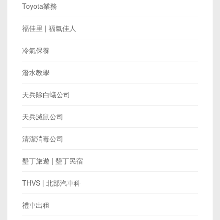
Toyota業務
福佳里 | 福氣佳人
冷氣保養
潛水教學
天兵除白蟻公司
天兵滅鼠公司
清潔消毒公司
墾丁旅遊 | 墾丁民宿
THVS | 北部汽車科
禮車出租