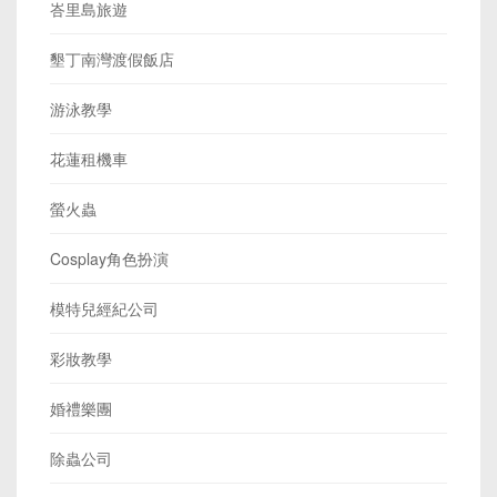
峇里島旅遊
墾丁南灣渡假飯店
游泳教學
花蓮租機車
螢火蟲
Cosplay角色扮演
模特兒經紀公司
彩妝教學
婚禮樂團
除蟲公司